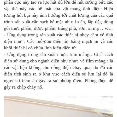
phân cực này tạo ra lực hút đủ lớn để hút cưỡng bức các
vật thể này vào bề mặt của vật mang tĩnh điện. Hiện
tượng hút bụi này ảnh hưởng tới chất lượng của các quá
trình sản xuất cần sạch bề mặt như: In ấn, lắp đặt, đóng
gói thực phẩm, dược phẩm, tráng phủ, sơn, xi mạ …v.v..
- Ứng dụng trong sản xuất các thiết bị nhạy cảm về tĩnh
điện như : Các mô-đun điện tử, bảng mạch in và các
khối thiết bị có chứa linh kiện điện tử.
- Ứng dụng trong sản xuất nhựa, film màng : Chất cách
điện sử dụng cho ngành điện như nhựa và film màng : là
các vật liệu không cho dòng điện chạy qua, do đó các
điện tích sinh ra ở khu vực cách điện sẽ lưu lại đó là
nguy cơ tiềm ẩn gây ra sự phóng điện. Phóng điện dễ
gây ra chập cháy nổ.