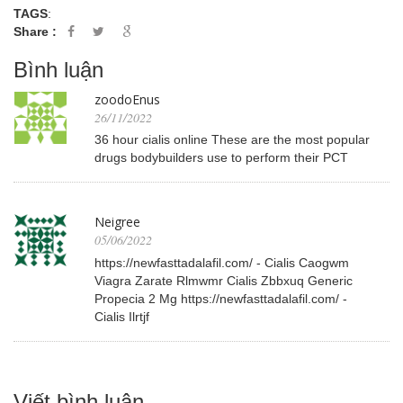
TAGS
:
Share :
Bình luận
zoodoEnus
26/11/2022
36 hour cialis online These are the most popular
drugs bodybuilders use to perform their PCT
Neigree
05/06/2022
https://newfasttadalafil.com/ - Cialis Caogwm
Viagra Zarate Rlmwmr Cialis Zbbxuq Generic
Propecia 2 Mg https://newfasttadalafil.com/ -
Cialis Ilrtjf
Viết bình luận