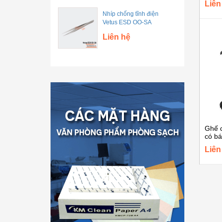
Liên
Nhíp chống tĩnh điện
Vetus ESD OO-SA
Liên hệ
Ghế c
có b
Liên