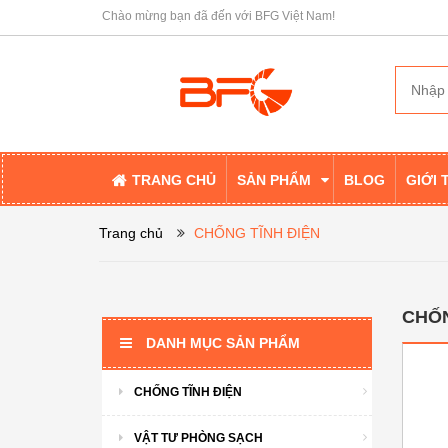
Chào mừng bạn đã đến với BFG Việt Nam!
TRANG CHỦ
SẢN PHẨM
BLOG
GIỚI 
Trang chủ
CHỐNG TĨNH ĐIỆN
CHỐN
DANH MỤC SẢN PHẨM
CHỐNG TĨNH ĐIỆN
VẬT TƯ PHÒNG SẠCH