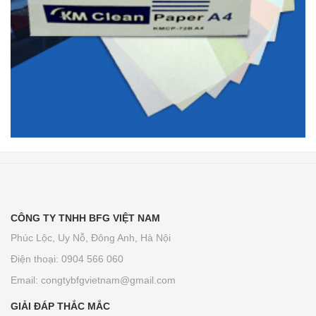
CÔNG TY TNHH BFG VIỆT NAM
Phúc Lộc, Uy Nỗ, Đông Anh, Hà Nội
Điện thoại: 0904 566 060
Email:
congtybfgvietnam@gmail.com
GIẢI ĐÁP THẮC MẮC