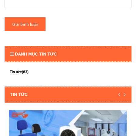
Gửi bình luận
DANH MỤC TIN TỨC
Tin tức(83)
TIN TỨC