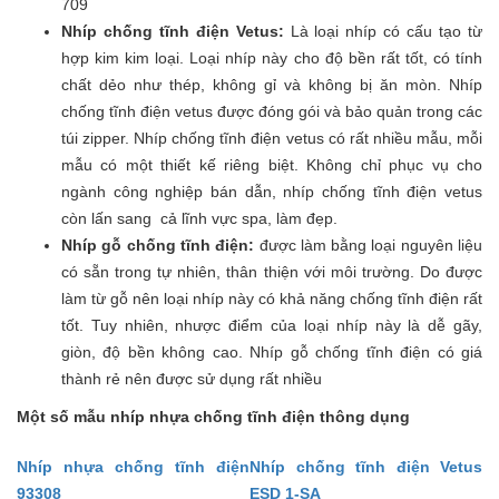
709
Nhíp chống tĩnh điện Vetus:
Là loại nhíp có cấu tạo từ
hợp kim kim loại. Loại nhíp này cho độ bền rất tốt, có tính
chất dẻo như thép, không gỉ và không bị ăn mòn. Nhíp
chống tĩnh điện vetus được đóng gói và bảo quản trong các
túi zipper. Nhíp chống tĩnh điện vetus có rất nhiều mẫu, mỗi
mẫu có một thiết kế riêng biệt. Không chỉ phục vụ cho
ngành công nghiệp bán dẫn, nhíp chống tĩnh điện vetus
còn lấn sang cả lĩnh vực spa, làm đẹp.
Nhíp gỗ chống tĩnh điện:
được làm bằng loại nguyên liệu
có sẵn trong tự nhiên, thân thiện với môi trường. Do được
làm từ gỗ nên loại nhíp này có khả năng chống tĩnh điện rất
tốt. Tuy nhiên, nhược điểm của loại nhíp này là dễ gãy,
giòn, độ bền không cao. Nhíp gỗ chống tĩnh điện có giá
thành rẻ nên được sử dụng rất nhiều
Một số mẫu nhíp nhựa chống tĩnh điện thông dụng
Nhíp nhựa chống tĩnh điện
Nhíp chống tĩnh điện Vetus
93308
ESD 1-SA