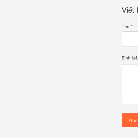
Viết 
Tên
*
Bình luậ
Gửi 