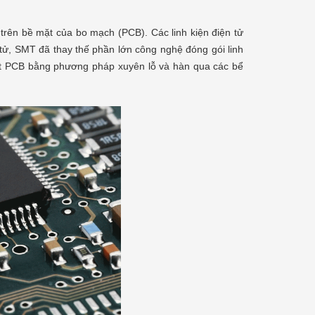
 trên bề mặt của bo mạch (PCB). Các linh kiện điện tử
 tử, SMT đã thay thế phần lớn công nghệ đóng gói linh
 mặt PCB bằng phương pháp xuyên lỗ và hàn qua các bể
n
Máy đo độ tĩnh điện trong sản xuất
công nghiệp
Hoàng Gia Số
20/08/2019
ện
Đối với các công ty sản xuất vi mạch, điện
sẽ
tử... vấn đề tĩnh điện trong quá trình sản xuất
hể
luôn là vấn đề được ưu tiên hàng đầu. Bởi vì
ện
các linh kiện vô cùng nhạy cảm, dễ dàng...