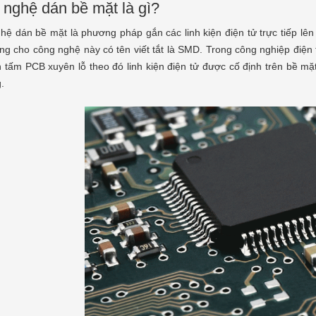
nghệ dán bề mặt là gì?
ệ dán bề mặt là phương pháp gắn các linh kiện điện tử trực tiếp lên
ng cho công nghệ này có tên viết tắt là SMD. Trong công nghiệp điện
ên tấm PCB xuyên lỗ theo đó linh kiện điện tử được cố định trên bề
.
phòng sạch chống tĩnh
Vật tư phòng sạch chống tĩnh điệ
công dụng như thế nào?
trong ngành công nghiệp hiện đại
a Số
20/08/2019
Hoàng Gia Số
20/08/2019
uần áo phòng sạch được xem là
Tĩnh điện là hiện tượng mất cân bằng đi
những sản phẩm đang được ưa
tích trên bề mặt của vật liệu. Điện tích 
t hiện nay. Nói đến quần áo
được lưu giữ ở đó cho đến khi nó có t
chắc hẳn sẽ có nhiều người thắc
truyền đi nơi khác thông qua 1 dòng đi