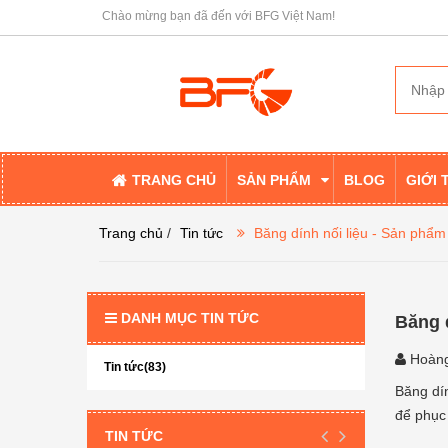
Chào mừng bạn đã đến với BFG Việt Nam!
TRANG CHỦ
SẢN PHẨM
BLOG
GIỚI 
Trang chủ
/
Tin tức
Băng dính nối liệu - Sản phẩm
DANH MỤC TIN TỨC
Băng 
Hoàng
Tin tức(83)
Băng dí
để phục 
TIN TỨC