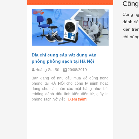
Công 
Công ngh
dành riê
kiện tr
chì nóng
Địa chỉ cung cấp vật dụng văn
phòng phòng sạch tại Hà Nội
Hoàng Gia Số
20/08/2019
Bạn đang có nhu cầu mua đồ dùng trong
phòng tại HÀ NỘI cho công ty mình hoặc
dùng cho cá nhân các mặt hàng như: bút
edding dánh dấu linh kiện điện từ, giấy in
ng tựa
Quần áo 
phòng sạch, vở viết...
[Xem thêm]
điện có 
9
Hoàng Gi
ựa dùng trong
Hiện nay q
c biệt để sử
một trong 
 nghiên cứu,
chuộng nhấ
 độ tĩnh điện
phòng sạch 