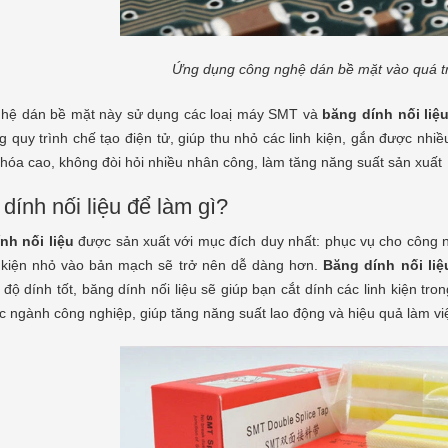
ết đây là sản...
[Xem thêm]
hoặc...
[Xem thêm]
Ứng dụng công nghệ dán bề mặt vào quá trì
hệ dán bề mặt này sử dụng các loaị máy SMT và
băng dính nối liệ
g quy trình chế tạo điện tử, giúp thu nhỏ các linh kiện, gắn được n
hóa cao, không đòi hỏi nhiều nhân công, làm tăng năng suất sản xuất
dính nối liệu để làm gì?
nh nối liệu
được sản xuất với mục đích duy nhất: phục vụ cho công ng
h kiện nhỏ vào bản mạch sẽ trở nên dễ dàng hơn.
Băng dính nối liệ
 độ dính tốt, băng dính nối liệu sẽ giúp bạn cắt dính các linh kiện tr
c ngành công nghiệp, giúp tăng năng suất lao động và hiệu quả làm vi