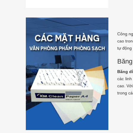
.
[Xem thêm]
mắc không bi
Công ng
cao tron
tự động 
Băng 
Băng dí
các lin
cao. Với
trong cá