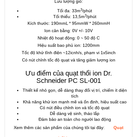
Lưu lượng gió:
3
Tối đa: 33m
/phút
3
Tối thiểu: 13,5m
/phút
Kích thước: 190mmL * 95mmW * 260mmH
Ion cân bằng: 0V +/- 10V
Nhiệt độ hoạt động: 0 ~ 50 độ C
Hiệu suất bao phủ ion: 1200mm
Tốc độ khử tĩnh điện ~12icnh/s, phạm vi 1x5inch
Có nút chỉnh tốc độ quạt và tăng giảm lượng ion
Ưu điểm của quạt thổi ion Dr.
Schneider PC SL-001
Thiết kế nhỏ gọn, dễ dàng thay đổi vị trí, chiếm ít diện
tích
Khả năng khử ion mạnh mẽ và ổn định, hiệu suất cao
Có nút điều chỉnh ion và tốc độ quạt
Dễ dàng vệ sinh, tháo lắp
Đảm bảo an toàn cho người lao động
Xem thêm các sản phẩm của chúng tôi tại đây:
Quạt