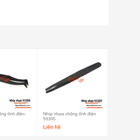
ng tĩnh điện
Nhíp nhựa chống tĩnh điện
Nhíp nhựa ch
93305
93304
Liên hệ
Liên hệ