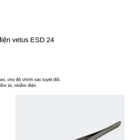
 điện vetus ESD 24
o, cho độ chính xác tuyệt đối.
iễm từ, nhiễm điện